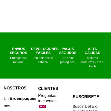
ENVÍOS
DEVOLUCIONES
PAGOS
ALTA
SEGUROS
FÁCILES
SEGUROS
CALIDAD
Protegidos y
Sin dolores de
Tus datos
Mejores
rápidos.
cabeza.
protegidos.
productos y atn al
cliente.
NOSOTROS
CLIENTES
Preguntas
SUSCRÍBETE
En
Broempaques
,
frecuentes
Suscríbete a
nos
HOT